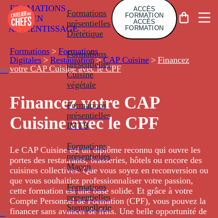
FORMATIONS
ACCÈS
Formations
FORMATION
EN
ACCÈS
présentielles
APPRENTISSAGE
FORMATION
Diététique
Formations
>
Formations
Formations
Digitales
>
Restauration
>
CAP Cuisine
>
Financez
présentielles
votre CAP Cuisine avec le CPF
nt
Cuisine
végétale
Financez votre CAP
Formations
présentielles
Cuisine avec le CPF
IMTB
Formations
Le CAP Cuisine est un diplôme reconnu qui ouvre les
présentielles
portes des restaurants, brasseries, hôtels ou encore des
Maçon
cuisines collectives. Que vous soyez en reconversion ou
que vous souhaitiez professionnaliser votre passion,
Formations
cette formation est une base solide. Et grâce à votre
présentielles
Compte Personnel de Formation (CPF), vous pouvez la
Sommellerie
financer sans avancer de frais. Une belle opportunité de
ce