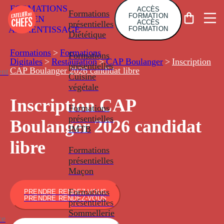
FORMATIONS
ACCÈS
Formations
FORMATION
EN
ACCÈS
présentielles
APPRENTISSAGE
FORMATION
Diététique
Formations
>
Formations
Formations
Digitales
>
Restauration
>
CAP Boulanger
>
Inscription
présentielles
CAP Boulanger 2026 candidat libre
nt
Cuisine
végétale
Inscription CAP
Formations
présentielles
Boulanger 2026 candidat
IMTB
libre
Formations
présentielles
Maçon
Formations
PRENDRE RENDEZ-VOUS
PRENDRE RENDEZ-VOUS
présentielles
Sommellerie
ce