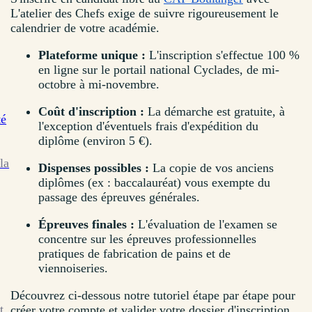
L'atelier des Chefs exige de suivre rigoureusement le
calendrier de votre académie.
Plateforme unique :
L'inscription s'effectue 100 %
en ligne sur le portail national Cyclades, de mi-
octobre à mi-novembre.
Coût d'inscription :
La démarche est gratuite, à
té
l'exception d'éventuels frais d'expédition du
diplôme (environ 5 €).
la
Dispenses possibles :
La copie de vos anciens
diplômes (ex : baccalauréat) vous exempte du
passage des épreuves générales.
Épreuves finales :
L'évaluation de l'examen se
concentre sur les épreuves professionnelles
pratiques de fabrication de pains et de
viennoiseries.
Découvrez ci-dessous notre tutoriel étape par étape pour
t
créer votre compte et valider votre dossier d'inscription