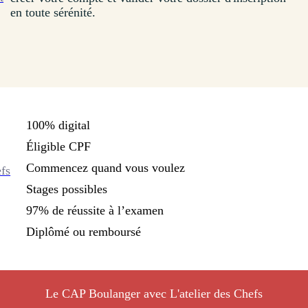
en toute sérénité.
100% digital
Éligible CPF
Commencez quand vous voulez
efs
Stages possibles
97% de réussite à l’examen
Diplômé ou remboursé
Le CAP Boulanger avec L'atelier des Chefs