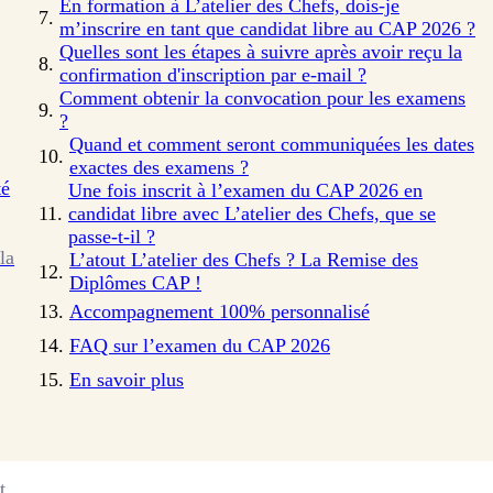
En formation à L’atelier des Chefs, dois-je
m’inscrire en tant que candidat libre au CAP 2026 ?
Quelles sont les étapes à suivre après avoir reçu la
confirmation d'inscription par e-mail ?
Comment obtenir la convocation pour les examens
?
Quand et comment seront communiquées les dates
exactes des examens ?
té
Une fois inscrit à l’examen du CAP 2026 en
candidat libre avec L’atelier des Chefs, que se
passe-t-il ?
la
L’atout L’atelier des Chefs ? La Remise des
Diplômes CAP !
Accompagnement 100% personnalisé
FAQ sur l’examen du CAP 2026
En savoir plus
t