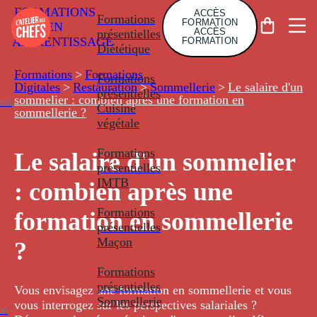
FORMATIONS
ACCÈS
Formations
FORMATION
EN
ACCÈS
présentielles
APPRENTISSAGE
FORMATION
Diététique
Formations
>
Formations
Formations
Digitales
>
Restauration
>
Sommellerie
>
Le salaire d'un
présentielles
sommelier : combien après une formation en
nt
Cuisine
sommellerie ?
végétale
Formations
Le salaire d'un sommelier
présentielles
IMTB
: combien après une
Formations
formation en sommellerie
présentielles
Maçon
?
Formations
présentielles
Vous envisagez une formation en sommellerie et vous
Sommellerie
vous interrogez sur les perspectives salariales ?
ce