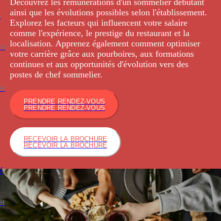
Découvrez les rémunérations d'un sommelier débutant
ainsi que les évolutions possibles selon l'établissement.
s
Explorez les facteurs qui influencent votre salaire
comme l'expérience, le prestige du restaurant et la
localisation. Apprenez également comment optimiser
ce
votre carrière grâce aux pourboires, aux formations
continues et aux opportunités d'évolution vers des
postes de chef sommelier.
de
PRENDRE RENDEZ-VOUS
PRENDRE RENDEZ-VOUS
RECEVOIR LA BROCHURE
RECEVOIR LA BROCHURE
é
et