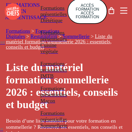
FORMATIONS
ACCÈS
Formations
FORMATION
EN
ACCÈS
présentielles
APPRENTISSAGE
FORMATION
Diététique
Formations
>
Formations
Formations
Digitales
>
Restauration
>
Sommellerie
>
Liste du
présentielles
matériel formation sommellerie 2026 : essentiels,
nt
Cuisine
conseils et budget
végétale
Formations
Liste du matériel
présentielles
IMTB
formation sommellerie
Formations
2026 : essentiels, conseils
présentielles
Maçon
et budget
Formations
présentielles
Besoin d’une liste matériel pour votre formation en
Sommellerie
sommellerie ? Retrouvez les essentiels, nos conseils et
ce