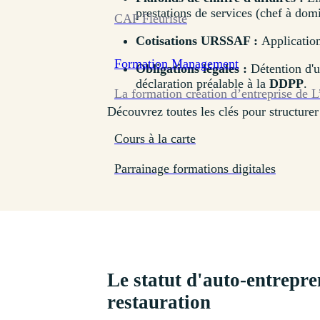
prestations de services (chef à domi
CAP Fleuriste
Cotisations URSSAF :
Application
Formation
Management
Obligations légales :
Détention d'
déclaration préalable à la
DDPP
.
La formation création d’entreprise de L
Découvrez toutes les clés pour structure
Cours à la carte
Parrainage formations digitales
Le statut d'auto-entrepre
restauration