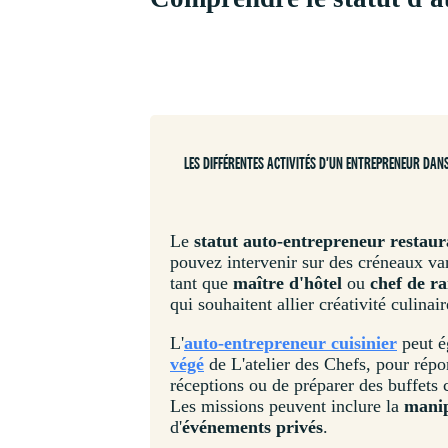
LES DIFFÉRENTES ACTIVITÉS D'UN ENTREPRENEUR DAN
Le
statut auto-entrepreneur restaur
pouvez intervenir sur des créneaux va
tant que
maître d'hôtel
ou
chef de r
qui souhaitent allier créativité culinai
L'
auto-entrepreneur cuisinier
peut é
végé
de L'atelier des Chefs, pour rép
réceptions ou de préparer des buffets
Les missions peuvent inclure la
manip
d'
événements privés
.