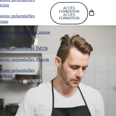
icien
ACCÈS
FORMATION
ACCÈS
tions présentielles
FORMATION
tique
tions présentielles
Cuisine
ale
tions présentielles
IMTB
tions présentielles
Maçon
tions présentielles
llerie