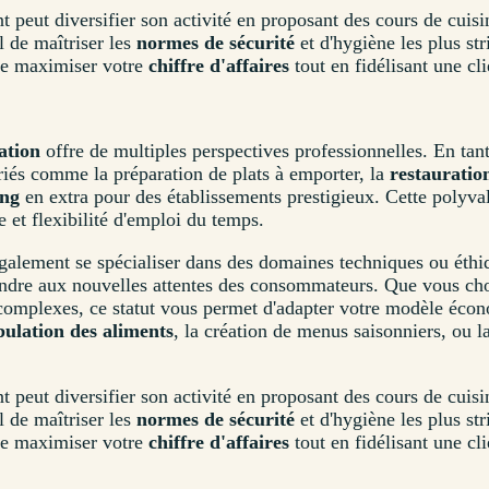
t peut diversifier son activité en proposant des cours de cui
el de maîtriser les
normes de sécurité
et d'hygiène les plus str
e maximiser votre
chiffre d'affaires
tout en fidélisant une cli
ation
offre de multiples perspectives professionnelles. En ta
riés comme la préparation de plats à emporter, la
restauratio
ang
en extra pour des établissements prestigieux. Cette polyva
re et flexibilité d'emploi du temps.
galement se spécialiser dans des domaines techniques ou éth
ondre aux nouvelles attentes des consommateurs. Que vous cho
 complexes, ce statut vous permet d'adapter votre modèle éco
ulation des aliments
, la création de menus saisonniers, ou l
t peut diversifier son activité en proposant des cours de cui
el de maîtriser les
normes de sécurité
et d'hygiène les plus str
e maximiser votre
chiffre d'affaires
tout en fidélisant une cli