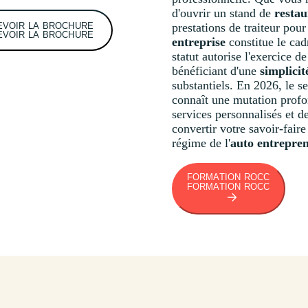
d'ouvrir un stand de
restau
EVOIR LA BROCHURE
prestations de traiteur pou
EVOIR LA BROCHURE
entreprise
constitue le cad
statut autorise l'exercice d
bénéficiant d'une
simplicit
substantiels. En 2026, le s
connaît une mutation profo
services personnalisés et 
convertir votre savoir-fair
régime de l'
auto entrepren
FORMATION ROCC
FORMATION ROCC