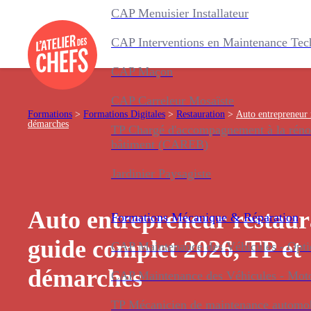
CAP Menuisier Installateur
CAP Interventions en Maintenance Tec
CAP Maçon
CAP Carreleur Mosaïste
Formations
>
Formations Digitales
>
Restauration
>
Auto entrepreneur 
démarches
TP Chargé d'accompagnement à la réno
bâtiment (CAREB)
Jardinier Paysagiste
Auto entrepreneur restaur
Formations
Mécanique & Réparation
guide complet 2026, TP et
CAP Maintenance des Véhicules - Optio
démarches
CAP Maintenance des Véhicules - Mot
TP Mécanicien de maintenance automo