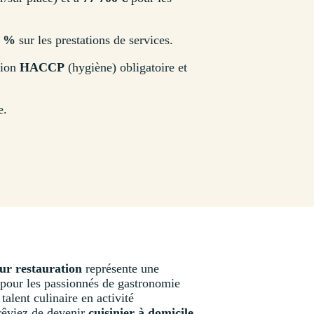
2 %
sur les prestations de services.
tion
HACCP
(hygiène) obligatoire et
e.
ur restauration
représente une
 pour les passionnés de gastronomie
talent culinaire en activité
rêviez de devenir
cuisinier à domicile
,