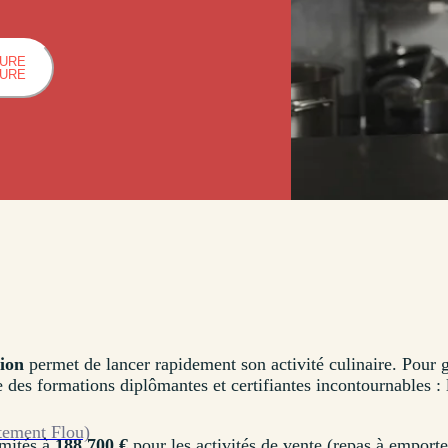
HURE
HURE
ion
permet de lancer rapidement son activité culinaire. Pour g
des formations diplômantes et certifiantes incontournables :
tement Flou)
mités à
188 700 €
pour les activités de vente (repas à emporte