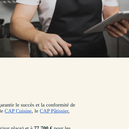
arantir le succès et la conformité de
 le
CAP Cuisine
, le
CAP Pâtissier
,
r/sur place) et à
77 700 €
pour les