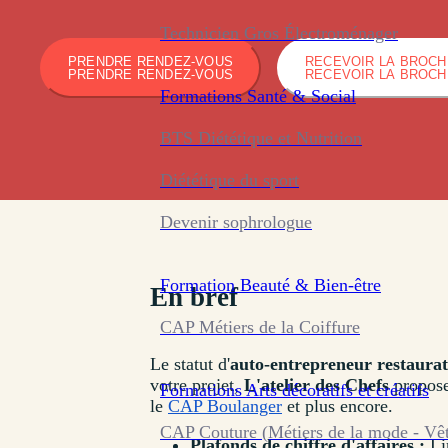
Technicien Gros Électroménager
PRENDRE RENDEZ-VOUS
RECEVOIR LA BROC
PRENDRE RENDEZ-VOUS
RECEVOIR LA BROC
Formations
Santé & Social
BTS Diététique et Nutrition
Diététique du sport
Devenir sophrologue
Formation
Beauté & Bien-être
En bref
CAP Métiers de la Coiffure
Le statut d'
auto-entrepreneur restaurat
votre projet,
L'atelier des Chefs
propose 
Formations
Arts décoratifs et créatifs
le
CAP Boulanger
et plus encore.
CAP Couture (Métiers de la mode - Vê
Plafonds de chiffre d'affaires :
Li