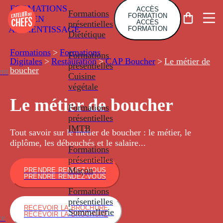
FORMATIONS
ACCÈS
Formations
FORMATION
EN
ACCÈS
présentielles
APPRENTISSAGE
FORMATION
Diététique
Formations
>
Formations
Formations
Digitales
>
Restauration
>
CAP Boucher
>
Le métier de
présentielles
boucher
nt
Cuisine
végétale
Le métier de boucher
Formations
présentielles
IMTB
Tout savoir sur le métier de boucher : le métier, le
diplôme, les débouchés et le salaire...
Formations
présentielles
Maçon
PRENDRE RENDEZ-VOUS
PRENDRE RENDEZ-VOUS
Formations
présentielles
RECEVOIR LA BROCHURE
Sommellerie
RECEVOIR LA BROCHURE
ce