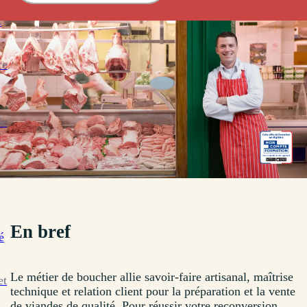
s
ce
de
En bref
é
Le métier de boucher allie savoir-faire artisanal, maîtrise
et
technique et relation client pour la préparation et la vente
de viandes de qualité. Pour réussir votre reconversion,