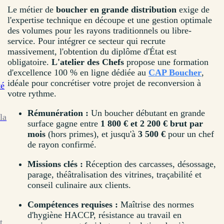
Le métier de
boucher en grande distribution
exige de
l'expertise technique en découpe et une gestion optimale
des volumes pour les rayons traditionnels ou libre-
service. Pour intégrer ce secteur qui recrute
massivement, l'obtention du diplôme d'État est
obligatoire.
L'atelier des Chefs
propose une formation
d'excellence 100 % en ligne dédiée au
CAP Boucher
,
idéale pour concrétiser votre projet de reconversion à
té
votre rythme.
Rémunération :
Un boucher débutant en grande
la
surface gagne entre
1 800 € et 2 200 € brut par
mois
(hors primes), et jusqu'à
3 500 €
pour un chef
de rayon confirmé.
Missions clés :
Réception des carcasses, désossage,
parage, théâtralisation des vitrines, traçabilité et
conseil culinaire aux clients.
Compétences requises :
Maîtrise des normes
d'hygiène HACCP, résistance au travail en
t