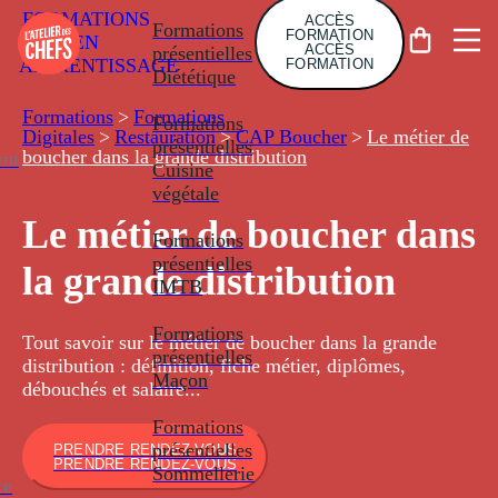
FORMATIONS
ACCÈS
Formations
FORMATION
EN
ACCÈS
présentielles
APPRENTISSAGE
FORMATION
Diététique
Formations
>
Formations
Formations
Digitales
>
Restauration
>
CAP Boucher
>
Le métier de
présentielles
boucher dans la grande distribution
nt
Cuisine
végétale
Le métier de boucher dans
Formations
présentielles
la grande distribution
IMTB
Formations
Tout savoir sur le métier de boucher dans la grande
présentielles
distribution : définition, fiche métier, diplômes,
Maçon
débouchés et salaire...
Formations
présentielles
PRENDRE RENDEZ-VOUS
PRENDRE RENDEZ-VOUS
Sommellerie
ce