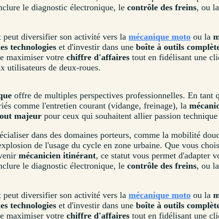
clure le diagnostic électronique, le
contrôle des freins
, ou 
peut diversifier son activité vers la
mécanique moto
ou la
m
es technologies
et d'investir dans une
boîte à outils complèt
e maximiser votre
chiffre d'affaires
tout en fidélisant une cli
x utilisateurs de deux-roues.
que
offre de multiples perspectives professionnelles. En tant
iés comme l'entretien courant (vidange, freinage), la
mécaniq
tout majeur
pour ceux qui souhaitent allier passion technique 
pécialiser dans des domaines porteurs, comme la mobilité dou
'explosion de l'usage du cycle en zone urbaine. Que vous chois
venir
mécanicien itinérant
, ce statut vous permet d'adapter
clure le diagnostic électronique, le
contrôle des freins
, ou 
peut diversifier son activité vers la
mécanique moto
ou la
m
es technologies
et d'investir dans une
boîte à outils complèt
e maximiser votre
chiffre d'affaires
tout en fidélisant une cli