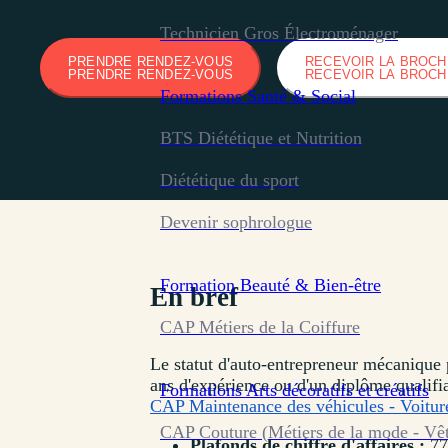
Technicien Gros Électroménager
PRENDRE RENDEZ-VOUS
RECEVOIR LA BROC
PRENDRE RENDEZ-VOUS
RECEVOIR LA BROC
Formations
Santé & Social
BTS Diététique et Nutrition
Diététique du sport
Devenir sophrologue
Formation
Beauté & Bien-être
En bref
CAP Métiers de la Coiffure
Le statut d'auto-entrepreneur mécanique p
ans d'expérience ou d'un diplôme qualifi
Formations
Arts décoratifs et créatifs
CAP Maintenance des véhicules - Voiture
CAP Couture (Métiers de la mode - Vê
Plafonds de chiffre d'affaires :
77 