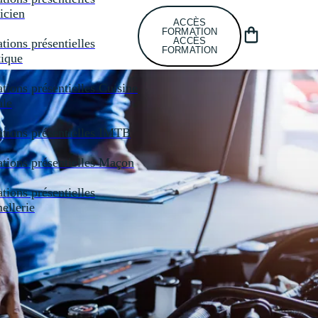
icien
ACCÈS
FORMATION
ACCÈS
tions présentielles
FORMATION
tique
tions présentielles
Cuisine
ale
tions présentielles
IMTB
tions présentielles
Maçon
tions présentielles
llerie