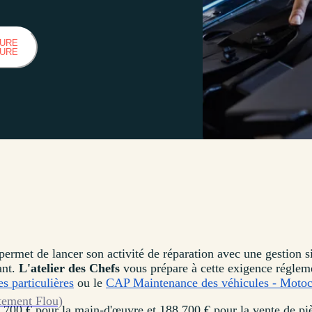
HURE
HURE
ermet de lancer son activité de réparation avec une gestion sim
ant.
L'atelier des Chefs
vous prépare à cette exigence réglem
s particulières
ou le
CAP Maintenance des véhicules - Motoc
tement Flou)
700 € pour la main-d'œuvre et 188 700 € pour la vente de pi