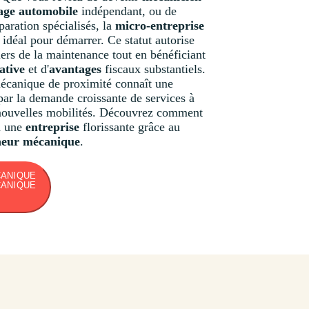
age automobile
indépendant, ou de
paration spécialisés, la
micro-entreprise
 idéal pour démarrer. Ce statut autorise
iers de la maintenance tout en bénéficiant
ative
et d'
avantages
fiscaux substantiels.
mécanique de proximité connaît une
par la demande croissante de services à
s nouvelles mobilités. Découvrez comment
n une
entreprise
florissante grâce au
neur mécanique
.
CANIQUE
CANIQUE