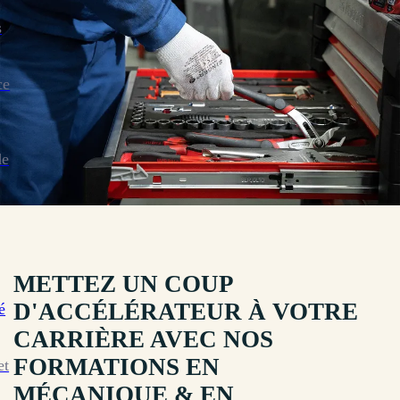
s
ce
de
METTEZ UN COUP
D'ACCÉLÉRATEUR À VOTRE
é
CARRIÈRE AVEC NOS
FORMATIONS EN
et
MÉCANIQUE & EN