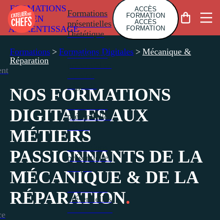
FORMATIONS
ACCÈS
Formations
FORMATION
EN
ACCÈS
présentielles
APPRENTISSAGE
FORMATION
Diététique
Formations
>
Formations Digitales
>
Mécanique &
Formations
Réparation
présentielles
nt
Cuisine
végétale
NOS FORMATIONS
Formations
DIGITALES AUX
présentielles
IMTB
MÉTIERS
Formations
PASSIONNANTS DE LA
présentielles
Maçon
MÉCANIQUE & DE LA
Formations
RÉPARATION
.
présentielles
Sommellerie
ce