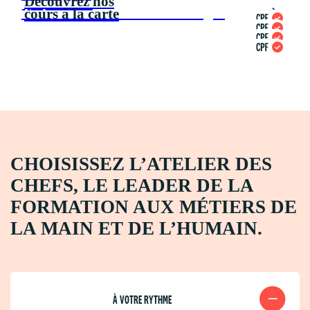
Découvrez nos
automobile
Technicien Gros Électroménager
cours à la carte
CHOISISSEZ L’ATELIER DES
CHEFS, LE LEADER DE LA
FORMATION AUX MÉTIERS DE
LA MAIN ET DE L’HUMAIN
.
À VOTRE RYTHME