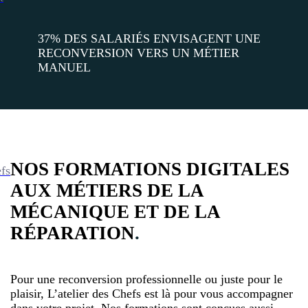
37% DES SALARIÉS ENVISAGENT UNE
RECONVERSION VERS UN MÉTIER
MANUEL
.
NOS FORMATIONS DIGITALES
efs
AUX MÉTIERS DE LA
MÉCANIQUE ET DE LA
RÉPARATION
.
Pour une reconversion professionnelle ou juste pour le
plaisir, L’atelier des Chefs est là pour vous accompagner
dans votre projet. Nos formations sont conçues aussi