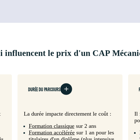
ui influencent le prix d'un CAP Mécan
DURÉE DU PARCOURS
t
La durée impacte directement le coût :
Il
po
Formation classique
sur 2 ans
Formation accélérée
sur 1 an pour les
is
titulaires d'un diplôme (plus intensive