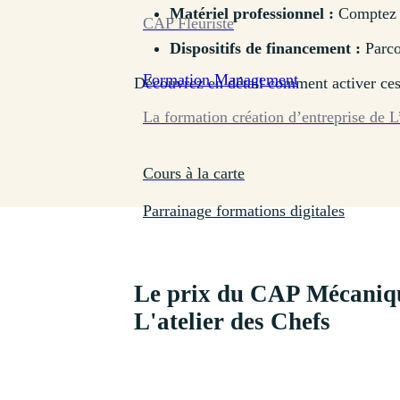
Matériel professionnel :
Comptez un
CAP Fleuriste
Dispositifs de financement :
Parco
Formation
Management
Découvrez en détail comment activer ces 
La formation création d’entreprise de L
Cours à la carte
Parrainage formations digitales
Le prix du CAP Mécaniq
L'atelier des Chefs