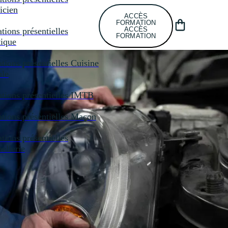
icien
ACCÈS
FORMATION
ACCÈS
tions présentielles
FORMATION
tique
tions présentielles
Cuisine
ale
tions présentielles
IMTB
tions présentielles
Maçon
tions présentielles
llerie