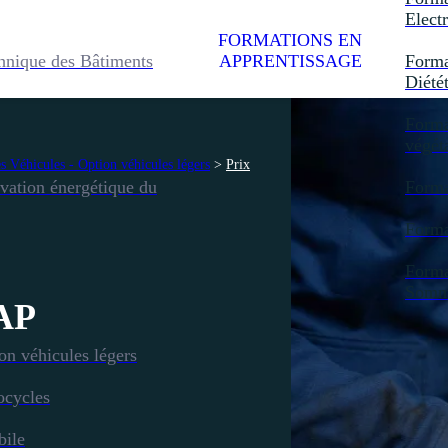
Electr
FORMATIONS EN
hnique des Bâtiments
APPRENTISSAGE
Forma
Diété
Forma
végét
 Véhicules - Option véhicules légers
>
Prix
vation énergétique du
Forma
Forma
Forma
Somme
AP
n véhicules légers
ocycles
bile