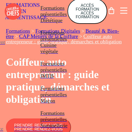
FORMATIONS
ACCÈS
Formations
FORMATION
EN
ACCÈS
présentielles
APPRENTISSAGE
FORMATION
Diététique
Formations
>
Formations Digitales
>
Beauté & Bien-
Formations
être
>
CAP Métiers de la Coiffure
>
Coiffeur auto
présentielles
entrepreneur : guide pratique, démarches et obligation
nt
Cuisine
végétale
Coiffeur auto
Formations
présentielles
entrepreneur : guide
IMTB
pratique, démarches et
Formations
présentielles
obligation
Maçon
Formations
présentielles
Sommellerie
PRENDRE RENDEZ-VOUS
ce
PRENDRE RENDEZ-VOUS