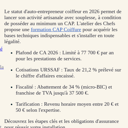
Le statut d'auto-entrepreneur coiffeur en 2026 permet de
lancer son activité artisanale avec souplesse, à condition
de posséder au minimum un CAP. L'atelier des Chefs
propose une
formation CAP Coiffure
pour acquérir les
bases techniques indispensables et s'installer en toute
légalité.
té
Plafond de CA 2026 : Limité à 77 700 € par an
pour les prestations de services.
la
Cotisations URSSAF : Taux de 21,2 % prélevé sur
le chiffre d'affaires encaissé.
Fiscalité : Abattement de 34 % (micro-BIC) et
franchise de TVA jusqu'à 37 500 €.
Tarification : Revenu horaire moyen entre 20 € et
50 € selon l'expertise.
Découvrez les étapes clés et les obligations d'assurance
t
pour réussir votre installation.