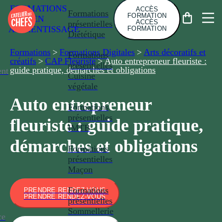
FORMATIONS
ACCÈS
Formations
FORMATION
EN
ACCÈS
présentielles
APPRENTISSAGE
FORMATION
Diététique
Formations
>
Formations Digitales
>
Arts décoratifs et
Formations
créatifs
>
CAP Fleuriste
>
Auto entrepreneur fleuriste :
présentielles
guide pratique, démarches et obligations
nt
Cuisine
végétale
Auto entrepreneur
Formations
présentielles
fleuriste : guide pratique,
IMTB
démarches et obligations
Formations
présentielles
Maçon
Formations
PRENDRE RENDEZ-VOUS
PRENDRE RENDEZ-VOUS
présentielles
Sommellerie
ce