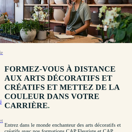
s
ce
de
FORMEZ-VOUS À DISTANCE
AUX ARTS DÉCORATIFS ET
CRÉATIFS ET METTEZ DE LA
COULEUR DANS VOTRE
é
CARRIÈRE
.
et
Entrez dans le monde enchanteur des arts décoratifs et
créatifs avec nos formations CAP Fleuriste et CAP