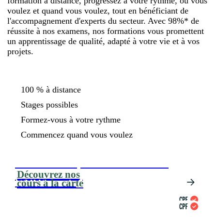
formation à distance, progressez à votre rythme, où vous
voulez et quand vous voulez, tout en bénéficiant de
l'accompagnement d'experts du secteur. Avec 98%* de
réussite à nos examens, nos formations vous promettent
un apprentissage de qualité, adapté à votre vie et à vos
projets.
100 % à distance
Stages possibles
Formez-vous à votre rythme
Commencez quand vous voulez
CAP Couture (Métiers de la mode -
Découvrez nos
Vêtement Flou)
CAP Fleuriste
cours à la carte