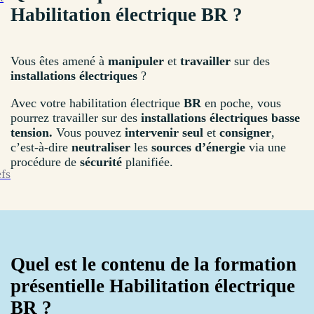
Habilitation électrique BR ?
Vous êtes amené à
manipuler
et
travailler
sur des
installations
électriques
?
Avec votre habilitation électrique
BR
en poche, vous
pourrez travailler sur des
installations électriques basse
tension.
Vous pouvez
intervenir seul
et
consigner
,
c’est-à-dire
neutraliser
les
sources d’énergie
via une
procédure de
sécurité
planifiée.
efs
Quel est le contenu de la formation
présentielle Habilitation électrique
BR ?