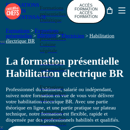
FORMATIONS
ACCÈS
Formations
FORMATION
EN
ACCÈS
présentielles
APPRENTISSAGE
FORMATION
Diététique
Formations
>
Formations
Formations
présentielles
>
Bâtiment
>
Electricien
>
Habilitation
présentielles
électrique BR
nt
Cuisine
végétale
La formation présentielle
Formations
présentielles
Habilitation électrique BR
IMTB
Formations
Professionnel du bâtiment, salarié ou indépendant,
présentielles
suivez notre formation en vue de vous voir délivrer
Maçon
votre habilitation électrique BR. Avec une partie
théorique en ligne, et une partie pratique sur plateau
Formations
technique, notre formation est flexible, rapide et
présentielles
dispensée par des professionnels habilités et qualifiés.
Sommellerie
ce