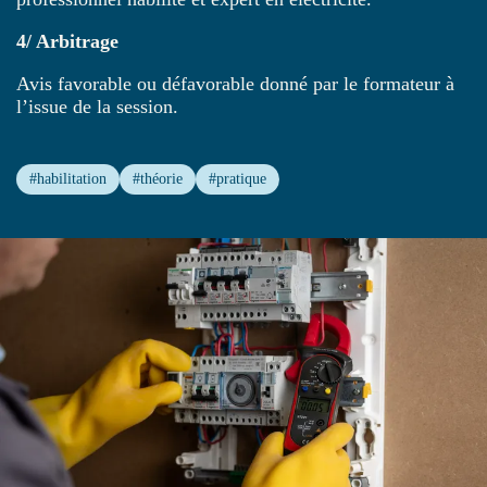
4/ Arbitrage
Avis favorable ou défavorable donné par le formateur à
l’issue de la session.
#habilitation
#théorie
#pratique