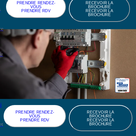
PRENDRE RENDEZ-
RECEVOIR LA
VOUS
BROCHURE
s
PRENDRE RDV
RECEVOIR LA
BROCHURE
ce
de
é
PRENDRE RENDEZ-
RECEVOIR LA
VOUS
BROCHURE
PRENDRE RDV
RECEVOIR LA
et
BROCHURE