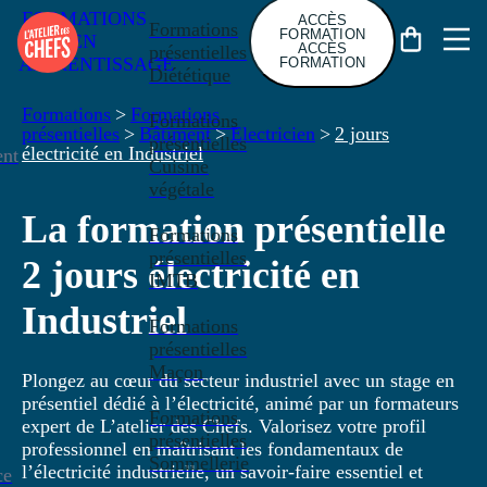
FORMATIONS
ACCÈS
Formations
FORMATION
EN
ACCÈS
présentielles
APPRENTISSAGE
FORMATION
Diététique
Formations
>
Formations
Formations
présentielles
>
Bâtiment
>
Electricien
>
2 jours
présentielles
électricité en Industriel
nt
Cuisine
végétale
La formation présentielle
Formations
présentielles
2 jours électricité en
IMTB
Industriel
Formations
présentielles
Maçon
Plongez au cœur du secteur industriel avec un stage en
présentiel dédié à l’électricité, animé par un formateurs
Formations
expert de L’atelier des Chefs. Valorisez votre profil
présentielles
professionnel en maîtrisant les fondamentaux de
Sommellerie
l’électricité industrielle, un savoir-faire essentiel et
ce