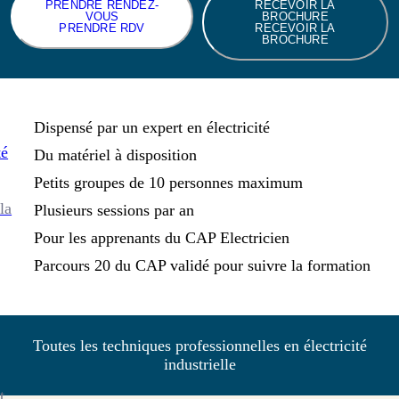
PRENDRE RENDEZ-
RECEVOIR LA
VOUS
BROCHURE
PRENDRE RDV
RECEVOIR LA
BROCHURE
Dispensé par un expert en électricité
té
Du matériel à disposition
Petits groupes de 10 personnes maximum
la
Plusieurs sessions par an
Pour les apprenants du CAP Electricien
Parcours 20 du CAP validé pour suivre la formation
Toutes les techniques professionnelles en électricité
industrielle
t