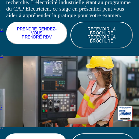
recherché. L'électricité industrielle étant au programme
du CAP Electricien, ce stage en présentiel peut vous
s
aider à appréhender la pratique pour votre examen.
ce
PRENDRE RENDEZ-
RECEVOIR LA
VOUS
BROCHURE
PRENDRE RDV
RECEVOIR LA
BROCHURE
de
é
et