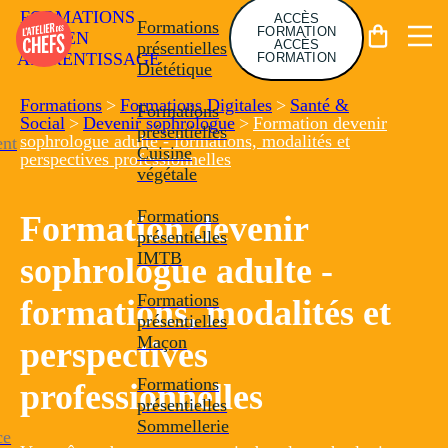
FORMATIONS
ACCÈS
Formations
FORMATION
EN
ACCÈS
présentielles
APPRENTISSAGE
FORMATION
Diététique
Formations
>
Formations Digitales
>
Santé &
Formations
Social
>
Devenir sophrologue
>
Formation devenir
présentielles
sophrologue adulte - formations, modalités et
nt
Cuisine
perspectives professionnelles
végétale
Formations
Formation devenir
présentielles
IMTB
sophrologue adulte -
Formations
formations, modalités et
présentielles
Maçon
perspectives
Formations
professionnelles
présentielles
Sommellerie
ce