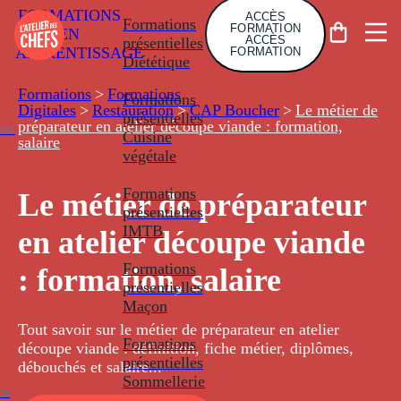
FORMATIONS
ACCÈS
Formations
FORMATION
EN
ACCÈS
présentielles
APPRENTISSAGE
FORMATION
Diététique
Formations
>
Formations
Formations
Digitales
>
Restauration
>
CAP Boucher
>
Le métier de
présentielles
préparateur en atelier découpe viande : formation,
nt
Cuisine
salaire
végétale
Formations
Le métier de préparateur
présentielles
IMTB
en atelier découpe viande
Formations
: formation, salaire
présentielles
Maçon
Tout savoir sur le métier de préparateur en atelier
Formations
découpe viande : définition, fiche métier, diplômes,
présentielles
débouchés et salaire...
Sommellerie
ce