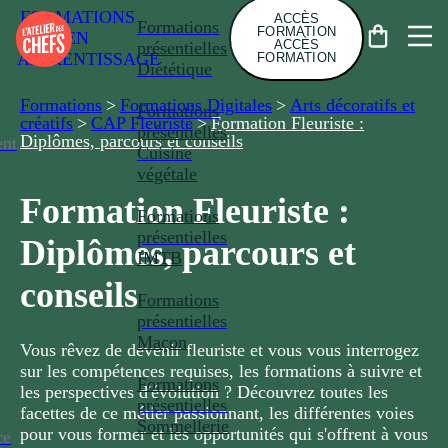
FORMATIONS
ACCÈS
Formations
FORMATION
EN
ACCÈS
présentielles
APPRENTISSAGE
FORMATION
Diététique
Formations
>
Formations Digitales
>
Arts décoratifs et
Formations
créatifs
>
CAP Fleuriste
>
Formation Fleuriste :
présentielles
Diplômes, parcours et conseils
nt
Cuisine
végétale
Formation Fleuriste :
Formations
présentielles
Diplômes, parcours et
IMTB
conseils
Formations
présentielles
Maçon
Vous rêvez de devenir fleuriste et vous vous interrogez
sur les compétences requises, les formations à suivre et
Formations
les perspectives d'évolution ? Découvrez toutes les
présentielles
facettes de ce métier passionnant, les différentes voies
Sommellerie
pour vous former et les opportunités qui s'offrent à vous
ce