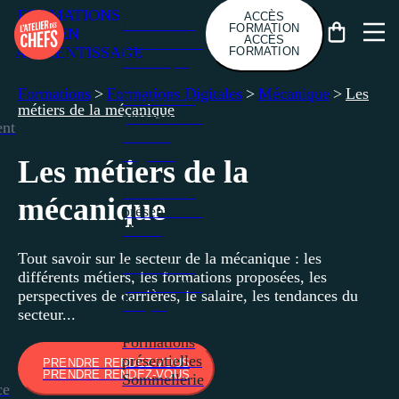
FORMATIONS
ACCÈS
Formations
FORMATION
EN
ACCÈS
présentielles
APPRENTISSAGE
FORMATION
Diététique
Formations
>
Formations Digitales
>
Mécanique
>
Les
Formations
métiers de la mécanique
présentielles
nt
Cuisine
végétale
Les métiers de la
Formations
mécanique
présentielles
IMTB
Tout savoir sur le secteur de la mécanique : les
Formations
différents métiers, les formations proposées, les
présentielles
perspectives de carrières, le salaire, les tendances du
Maçon
secteur...
Formations
présentielles
PRENDRE RENDEZ-VOUS
PRENDRE RENDEZ-VOUS
Sommellerie
ce